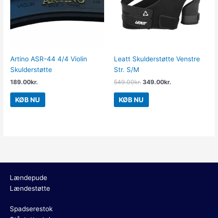
Artino ASR-44 4/4 Violin
Leatt Skulderstøtte Venstre
Skulderstøtte
Str. S/M
189.00
kr.
549.00
kr.
349.00
kr.
KØB NU
KØB NU
Lændepude
Lændestøtte
Spadserestok