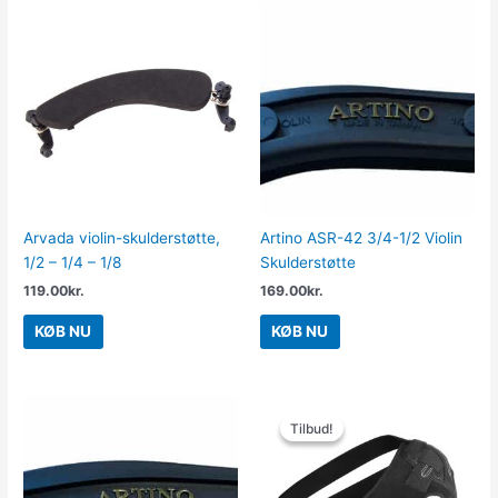
Arvada violin-skulderstøtte,
Artino ASR-42 3/4-1/2 Violin
1/2 – 1/4 – 1/8
Skulderstøtte
119.00
kr.
169.00
kr.
KØB NU
KØB NU
Den
Den
oprindelige
aktuelle
Tilbud!
Tilbud!
pris
pris
var:
er:
549.00kr..
349.00kr..