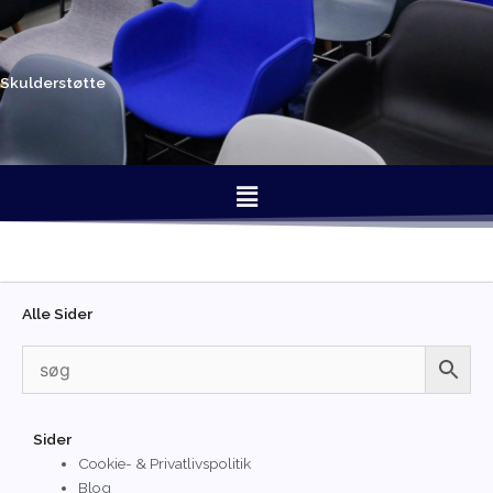
Gå
til
indholdet
Skulderstøtte
Menu
Alle Sider
Sider
Cookie- & Privatlivspolitik
Blog